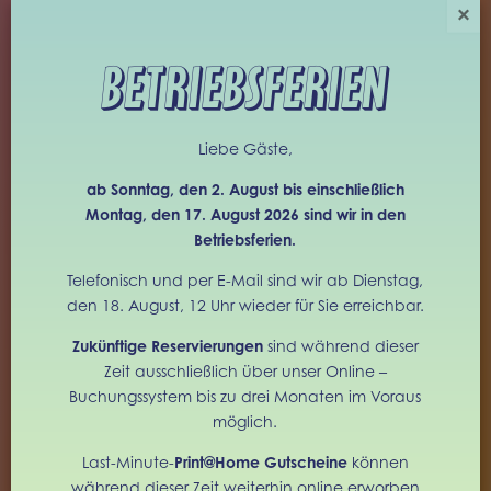
×
WOLLEN
BETRIEBSFERIEN
DINNER
Liebe Gäste,
ab Sonntag, den 2. August bis einschließlich
DIENSTAG – DONNERSTAG
Montag, den 17. August 2026 sind wir in den
18:00 – 24:00
Betriebsferien.
FREITAG & SAMSTAG
Telefonisch und per E-Mail sind wir ab Dienstag,
17:00 – 24:00
den 18. August, 12 Uhr wieder für Sie erreichbar.
Zukünftige Reservierungen
sind während dieser
Zeit ausschließlich über unser Online –
+49 (0) 30 259 379 30
Buchungssystem bis zu drei Monaten im Voraus
möglich.
OFFICE@TIM-RAUE.COM
Last-Minute-
Print@Home Gutscheine
können
während dieser Zeit weiterhin online erworben