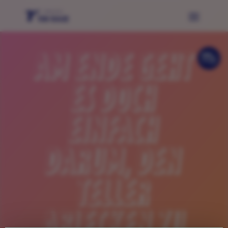
AM ENDE GEHT
JETZT TISCH
RESERVIEREN
ES DOCH
EINFACH
DARUM, DEN
TELLER
ABLECKEN ZU