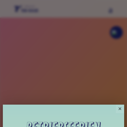
JETZT TISCH
RESERVIEREN
×