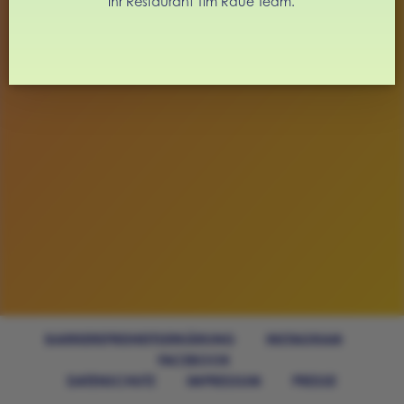
Ihr Restaurant Tim Raue Team.
RUDI-DUTSCHKE-STRASSE 26
10969 BERLIN
BARRIEREFREIHEITSERKÄRUNG
INSTAGRAM
FACEBOOK
DATENSCHUTZ
IMPRESSUM
PRESSE