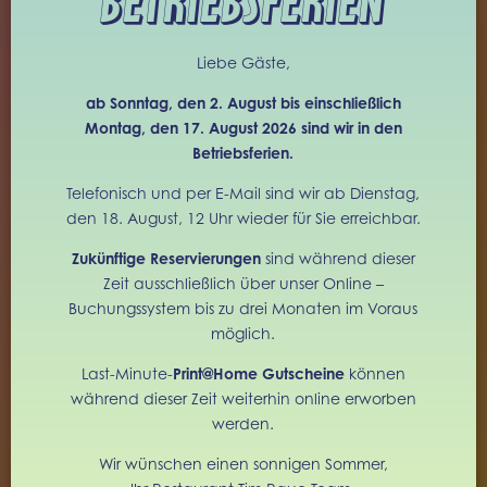
BETRIEBSFERIEN
Liebe Gäste,
ab Sonntag, den 2. August bis einschließlich
Montag, den 17. August 2026 sind wir in den
DINNER
Betriebsferien.
Telefonisch und per E-Mail sind wir ab Dienstag,
DIENSTAG – DONNERSTAG
den 18. August, 12 Uhr wieder für Sie erreichbar.
18:00 – 24:00
Zukünftige Reservierungen
sind während dieser
FREITAG & SAMSTAG
Zeit ausschließlich über unser Online –
17:00 – 24:00
Buchungssystem bis zu drei Monaten im Voraus
möglich.
Last-Minute-
Print@Home Gutscheine
können
+49 (0) 30 259 379 30
während dieser Zeit weiterhin online erworben
werden.
OFFICE@TIM-RAUE.COM
Wir wünschen einen sonnigen Sommer,