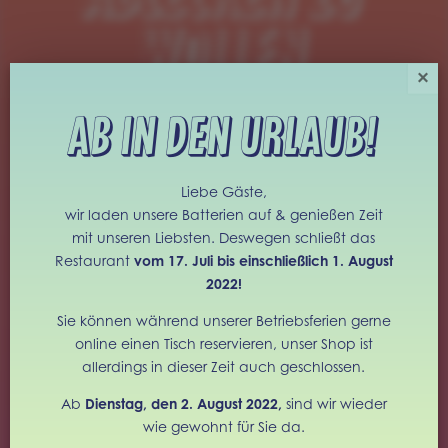
WOLLEN
×
Ab in den Urlaub!
LUNCH
Liebe Gäste,
FREITAG – SAMSTAG
wir laden unsere Batterien auf & genießen Zeit
12.00 – 15.00
mit unseren Liebsten. Deswegen schließt das
Restaurant
vom 17. Juli bis einschließlich 1. August
DINNER
2022!
DIENSTAG – SAMSTAG
Sie können während unserer Betriebsferien gerne
18.30 – 24.00
online einen Tisch reservieren, unser Shop ist
allerdings in dieser Zeit auch geschlossen.
Ab
Dienstag, den 2. August 2022,
sind wir wieder
wie gewohnt für Sie da.