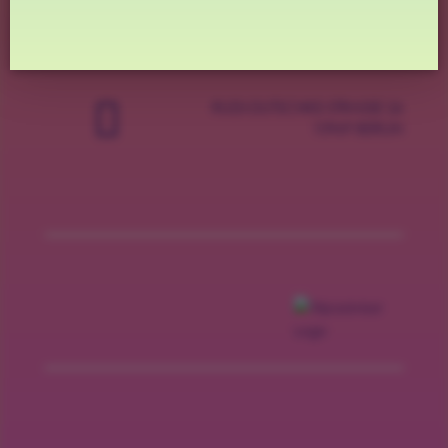
+49 (0) 30 259 379 30
OFFICE@TIM-RAUE.COM

RUDI-DUTSCHKE-STRASSE 26
10969 BERLIN