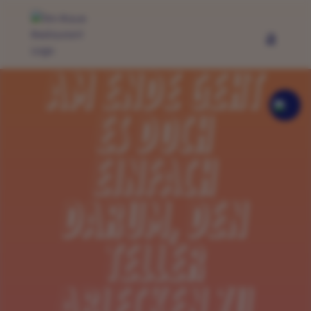
AM ENDE GEHT
JETZT TISCH
RESERVIEREN
ES DOCH
EINFACH
DARUM, DEN
TELLER
ABLECKEN ZU