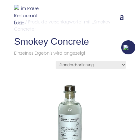
Start
/ Produkte verschlagwortet mit „Smokey
Concrete“
Smokey Concrete
JETZT TISCH
RESERVIEREN
Einzelnes Ergebnis wird angezeigt