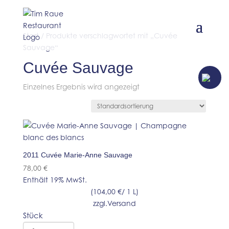
Start
/ Produkte verschlagwortet mit „Cuvée
Sauvage“
Cuvée Sauvage
JETZT TISCH
RESERVIEREN
Einzelnes Ergebnis wird angezeigt
2011 Cuvée Marie-Anne Sauvage
78,00
€
Enthält 19% MwSt.
(
104,00
€
/ 1 L)
zzgl.
Versand
Stück