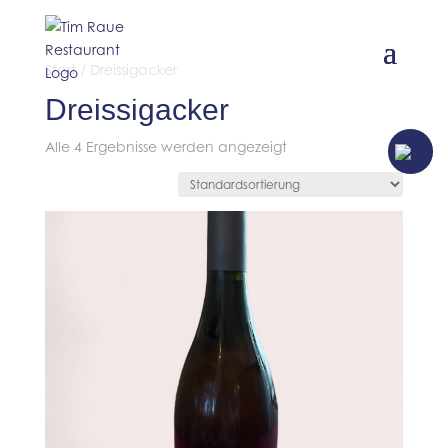
Start
/ Dreissigacker
Dreissigacker
JETZT TISCH
Alle 4 Ergebnisse werden angezeigt
RESERVIEREN