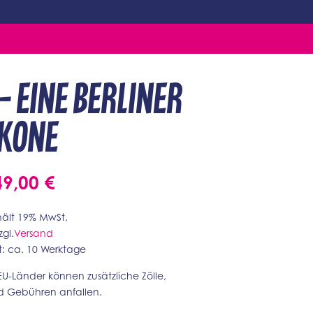
– Eine Berliner
Ikone
49,00
€
hält 19% MwSt.
zgl.
Versand
it: ca. 10 Werktage
-EU-Länder können zusätzliche Zölle,
d Gebühren anfallen.