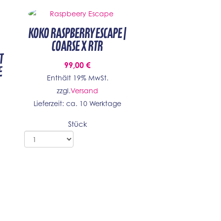
KOKO Raspberry Escape |
coarse x RTR
t
99,00
€
e
Enthält 19% MwSt.
zzgl.
Versand
Lieferzeit: ca. 10 Werktage
Stück