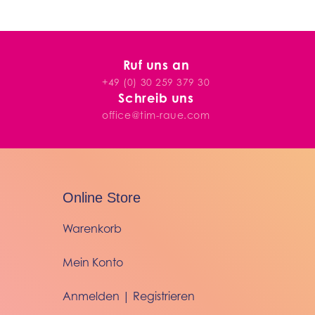
Ruf uns an
+49 (0) 30 259 379 30
Schreib uns
office@tim-raue.com
Online Store
Warenkorb
Mein Konto
Anmelden | Registrieren