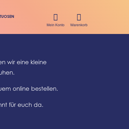


ITUOSEN
Mein Konto
Warenkorb
n wir eine kleine
uhen.
uem online bestellen.
nt für euch da.