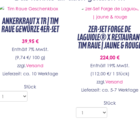
Ankerkraut x TR | Tim
Raue Gewürze 4er-Set
2er-Set Forge de
Laguiole® x Restauran
39,95
€
TIM RAUE | jaune & roug
Enthält 7% MwSt.
224,00
€
(
9,74
€
/ 100 g)
zzgl.
Versand
Enthält 19% MwSt.
Lieferzeit: ca. 10 Werktage
(
112,00
€
/ 1 Stück)
zzgl.
Versand
Stück
Lieferzeit: ca. 5-7 Werktage
Stück