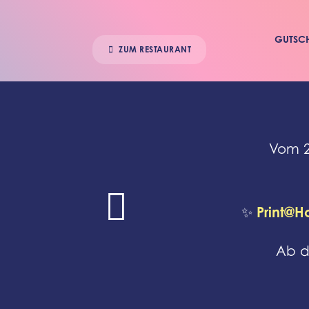
GUTSC
ZUM RESTAURANT
Vom 28

Print@
✨
Ab d